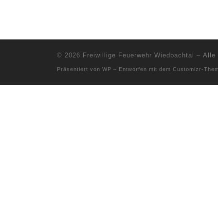
© 2026
Freiwillige Feuerwehr Wiedbachtal
– Alle
Präsentiert von
WP
– Entworfen mit dem
Customizr-The