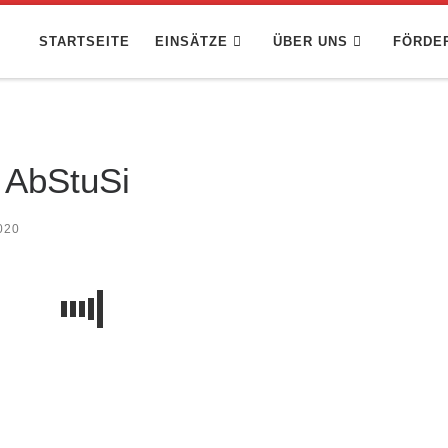
STARTSEITE
EINSÄTZE
ÜBER UNS
FÖRDE
 AbStuSi
020