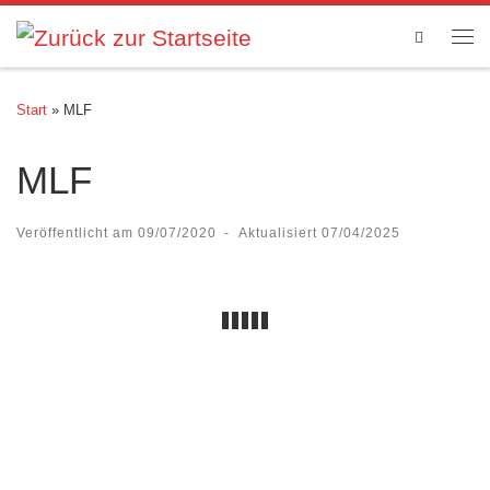
Zum Inhalt springen
Search
Me
Start
»
MLF
MLF
Veröffentlicht am
09/07/2020
-
Aktualisiert
07/04/2025