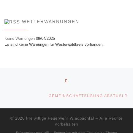
WETTERWARNUNGEN
Keine Warnungen
09/04/2025
Es sind keine Warnungen für Westerwaldkreis vorhanden.
Beitragsnavigation
ZURÜCK ZUR BEITRAGSLI
Nä
GEMEINSCHAFTSÜBUNG ABSTUSI
© 2026
Freiwillige Feuerwehr Wiedbachtal
– Alle Rechte
vorbehalten
Präsentiert von
WP
– Entworfen mit dem
Customizr-Theme