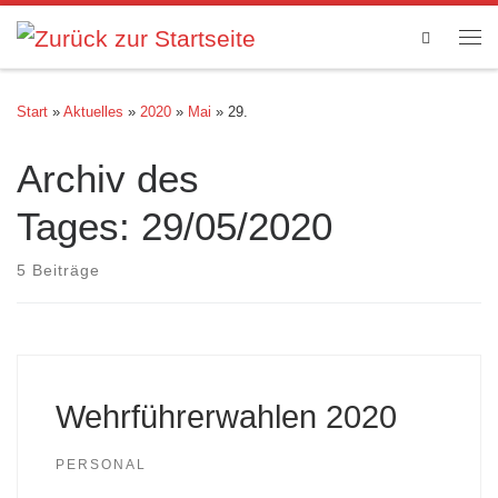
Zum Inhalt springen
Search
Me
Start
»
Aktuelles
»
2020
»
Mai
»
29.
Archiv des
Tages:
29/05/2020
5 Beiträge
Wehrführerwahlen 2020
PERSONAL