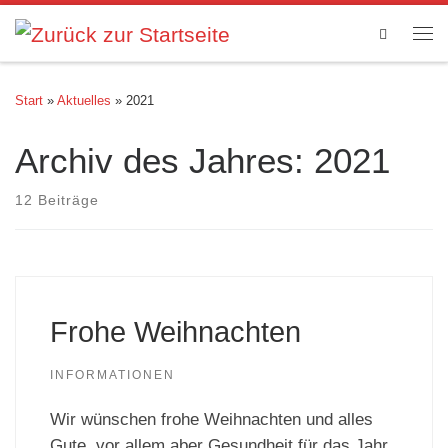
Zum Inhalt springen
Search
Me
Start
»
Aktuelles
»
2021
Archiv des Jahres:
2021
12 Beiträge
Frohe Weihnachten
INFORMATIONEN
Wir wünschen frohe Weihnachten und alles
Gute, vor allem aber Gesundheit für das Jahr