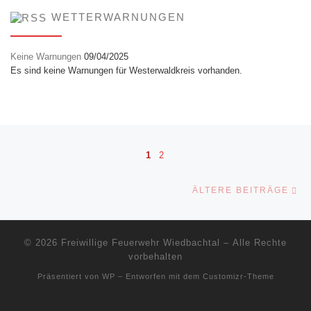
WETTERWARNUNGEN
Keine Warnungen
09/04/2025
Es sind keine Warnungen für Westerwaldkreis vorhanden.
Beitragsnavigation
1
2
Äl
ÄLTERE BEITRÄGE
© 2026
Freiwillige Feuerwehr Wiedbachtal
– Alle Rechte
vorbehalten
Präsentiert von
WP
– Entworfen mit dem
Customizr-Theme